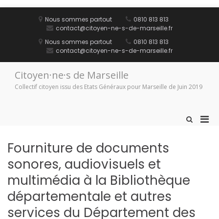
Aller
au
Nous sommes partout
0810 813 813
contenu
contact@citoyen-ne-s-de-marseille.fr
Nous sommes partout
0810 813 813
contact@citoyen-ne-s-de-marseille.fr
Citoyen·ne·s de Marseille
Collectif citoyen issu des Etats Généraux pour Marseille de Juin 2019
Men
Afficher
le
prin
formulaire
pou
Fourniture de documents
de
mobi
recherche
sonores, audiovisuels et
multimédia à la Bibliothèque
départementale et autres
services du Département des