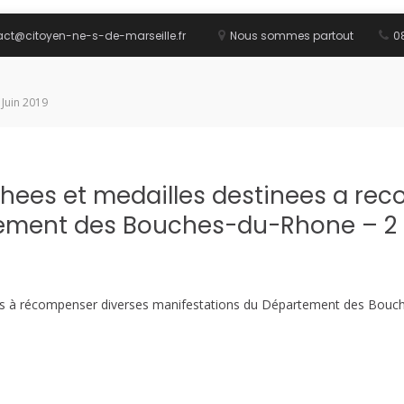
act@citoyen-ne-s-de-marseille.fr
Nous sommes partout
08
 Juin 2019
phees et medailles destinees a re
ement des Bouches-du-Rhone – 2 
ées à récompenser diverses manifestations du Département des Bouc