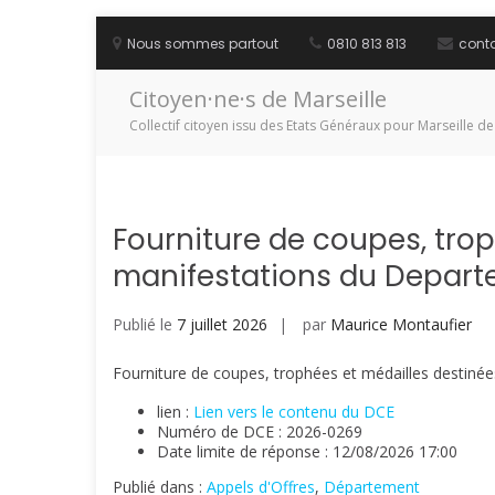
Aller
au
Nous sommes partout
0810 813 813
cont
contenu
Citoyen·ne·s de Marseille
Collectif citoyen issu des Etats Généraux pour Marseille de
Fourniture de coupes, tro
manifestations du Depart
Publié le
7 juillet 2026
par
Maurice Montaufier
Fourniture de coupes, trophées et médailles destin
lien :
Lien vers le contenu du DCE
Numéro de DCE : 2026-0269
Date limite de réponse : 12/08/2026 17:00
Publié dans :
Appels d'Offres
,
Département