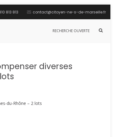
10 813 813
contact@citoyen-ne-s-de-marseille.fr
Afficher
RECHERCHE OUVERTE
le
formulaire
de
recherche
compenser diverses
lots
hes-du-Rhône – 2 lots