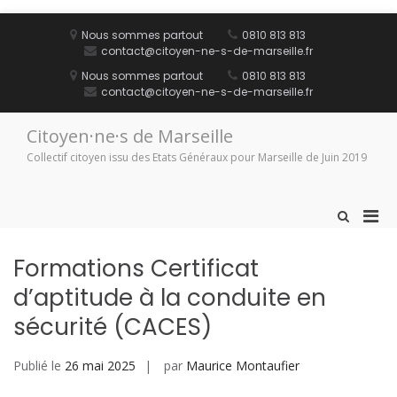
Aller
au
Nous sommes partout
0810 813 813
contenu
contact@citoyen-ne-s-de-marseille.fr
Nous sommes partout
0810 813 813
contact@citoyen-ne-s-de-marseille.fr
Citoyen·ne·s de Marseille
Collectif citoyen issu des Etats Généraux pour Marseille de Juin 2019
Men
Afficher
le
prin
formulaire
pou
Formations Certificat
de
mobi
recherche
d’aptitude à la conduite en
sécurité (CACES)
Publié le
26 mai 2025
par
Maurice Montaufier