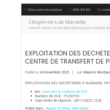
Aller
au
Nous sommes partout
0810 813 813
cont
contenu
Citoyen·ne·s de Marseille
Collectif citoyen issu des Etats Généraux pour Marseille de
EXPLOITATION DES DECHETER
CENTRE DE TRANSFERT DE P
Publié le
24 novembre 2025
par
Maurice Montauf
EXPLOITATION DES DECHETERIES D AUBAGNE, PEY
lien :
Lien vers le contenu du DCE
Numéro de DCE : 71250193
Date limite de réponse : 28/11/2025 12:30
Publié dans :
Appels d'Offres
,
Métropole