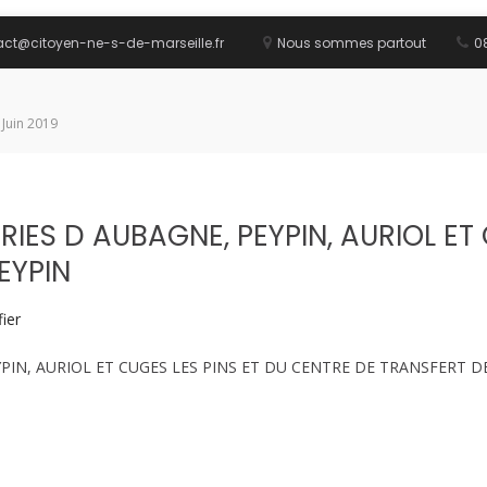
act@citoyen-ne-s-de-marseille.fr
Nous sommes partout
08
 Juin 2019
IES D AUBAGNE, PEYPIN, AURIOL ET 
EYPIN
ier
PIN, AURIOL ET CUGES LES PINS ET DU CENTRE DE TRANSFERT D