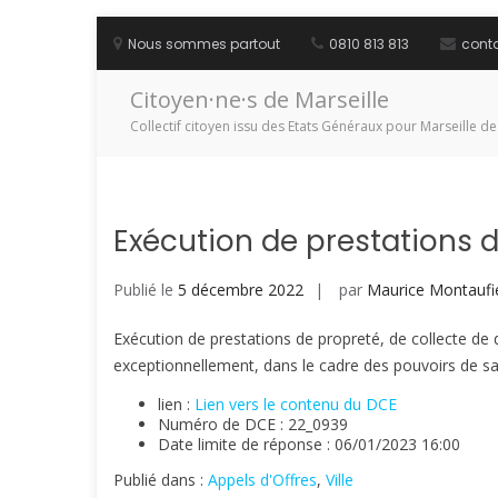
Aller
au
Nous sommes partout
0810 813 813
cont
contenu
Citoyen·ne·s de Marseille
Collectif citoyen issu des Etats Généraux pour Marseille de
Exécution de prestations d
Publié le
5 décembre 2022
par
Maurice Montaufi
Exécution de prestations de propreté, de collecte de
exceptionnellement, dans le cadre des pouvoirs de sal
lien :
Lien vers le contenu du DCE
Numéro de DCE : 22_0939
Date limite de réponse : 06/01/2023 16:00
Publié dans :
Appels d'Offres
,
Ville