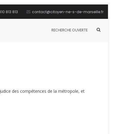
10 813 813
contact@citoyen-ne-s-de-marseille.fr
Afficher
RECHERCHE OUVERTE
le
formulaire
de
recherche
éjudice des compétences de la métropole, et