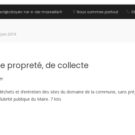
act@citoyen-ne-s-de-marseille.fr
Nous sommes partout
08
 Juin 2019
e propreté, de collecte
er
 déchets et d’entretien des sites du domaine de la commune, sans pr
ubrité publique du Maire. 7 lots