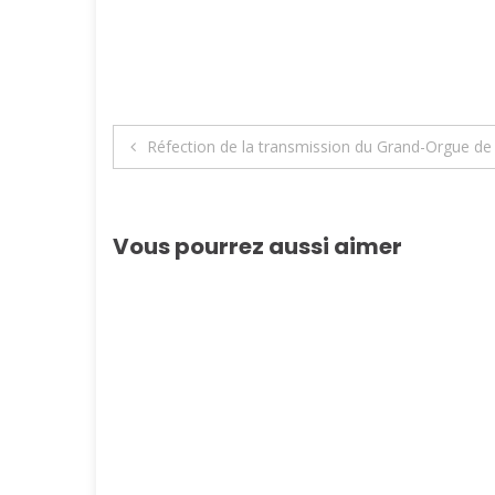
Navigation
Réfection de la transmission du Grand-Orgue de 
de
l’article
Vous pourrez aussi aimer