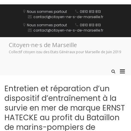
Aller
au
Nous sommes partout
0810 813 813
contenu
contact@citoyen-ne-s-de-marseille.fr
Nous sommes partout
0810 813 813
contact@citoyen-ne-s-de-marseille.fr
Citoyen·ne·s de Marseille
Collectif citoyen issu des Etats Généraux pour Marseille de Juin 2019
Men
Afficher
le
prin
formulaire
pou
Entretien et réparation d’un
de
mobi
recherche
dispositif d’entraînement à la
survie en mer de marque ERNST
HATECKE au profit du Bataillon
de marins-pompiers de