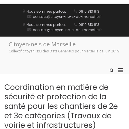
Aller
au
Nous sommes partout
0810 813 813
contenu
contact@citoyen-ne-s-de-marseille.fr
Nous sommes partout
0810 813 813
contact@citoyen-ne-s-de-marseille.fr
Citoyen·ne·s de Marseille
Collectif citoyen issu des Etats Généraux pour Marseille de Juin 2019
Men
Afficher
le
prin
formulaire
pou
Coordination en matière de
de
mobi
recherche
sécurité et protection de la
santé pour les chantiers de 2e
et 3e catégories (Travaux de
voirie et infrastructures)