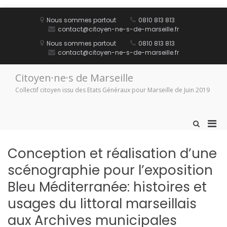
Aller
au
Nous sommes partout
0810 813 813
contenu
contact@citoyen-ne-s-de-marseille.fr
Nous sommes partout
0810 813 813
contact@citoyen-ne-s-de-marseille.fr
Citoyen·ne·s de Marseille
Collectif citoyen issu des Etats Généraux pour Marseille de Juin 2019
Men
Afficher
le
prin
formulaire
pou
Conception et réalisation d’une
de
mobi
recherche
scénographie pour l’exposition
Bleu Méditerranée: histoires et
usages du littoral marseillais
aux Archives municipales