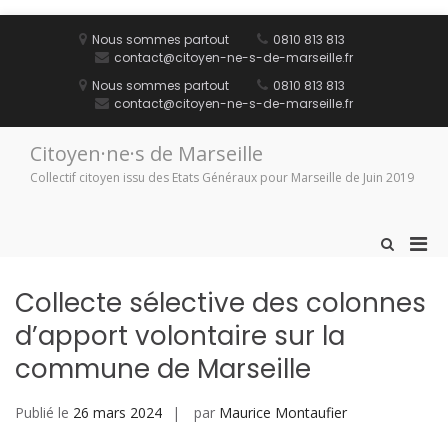
Aller
au
Nous sommes partout
0810 813 813
contenu
contact@citoyen-ne-s-de-marseille.fr
Nous sommes partout
0810 813 813
contact@citoyen-ne-s-de-marseille.fr
Citoyen·ne·s de Marseille
Collectif citoyen issu des Etats Généraux pour Marseille de Juin 2019
Men
Afficher
le
prin
formulaire
pou
Collecte sélective des colonnes
de
mobi
recherche
d’apport volontaire sur la
commune de Marseille
Publié le
26 mars 2024
par
Maurice Montaufier