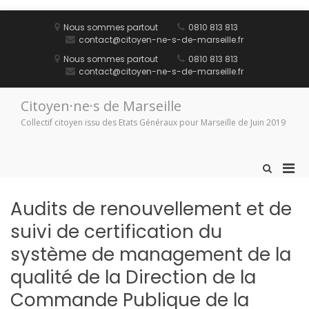
Aller
au
Nous sommes partout
0810 813 813
contenu
contact@citoyen-ne-s-de-marseille.fr
Nous sommes partout
0810 813 813
contact@citoyen-ne-s-de-marseille.fr
Citoyen·ne·s de Marseille
Collectif citoyen issu des Etats Généraux pour Marseille de Juin 2019
Men
Afficher
le
prin
formulaire
pou
Audits de renouvellement et de
de
mobi
recherche
suivi de certification du
système de management de la
qualité de la Direction de la
Commande Publique de la