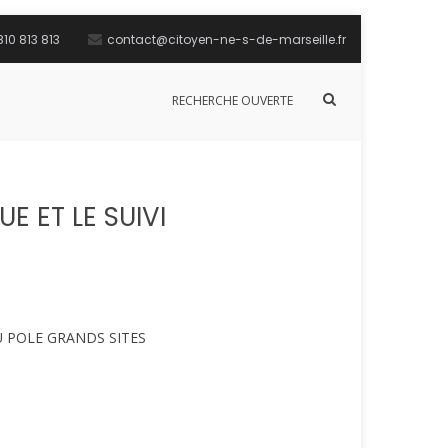
10 813 813
contact@citoyen-ne-s-de-marseille.fr
Afficher
RECHERCHE OUVERTE
le
formulaire
de
recherche
 ET LE SUIVI
U POLE GRANDS SITES