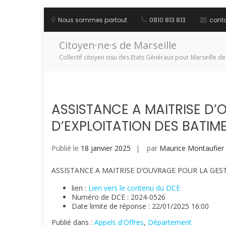
Aller
au
Nous sommes partout
0810 813 813
cont
contenu
Citoyen·ne·s de Marseille
Collectif citoyen issu des Etats Généraux pour Marseille de
ASSISTANCE A MAITRISE D’
D’EXPLOITATION DES BATIM
Publié le
18 janvier 2025
par
Maurice Montaufier
ASSISTANCE A MAITRISE D’OUVRAGE POUR LA GES
lien :
Lien vers le contenu du DCE
Numéro de DCE : 2024-0526
Date limite de réponse : 22/01/2025 16:00
Publié dans :
Appels d'Offres
,
Département