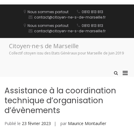
Aller
au
Nous sommes partout
0810 813 813
contenu
contact@citoyen-ne-s-de-marseille.fr
Nous sommes partout
0810 813 813
contact@citoyen-ne-s-de-marseille.fr
Citoyen·ne·s de Marseille
Collectif citoyen issu des Etats Généraux pour Marseille de Juin 2019
Men
Afficher
le
prin
formulaire
pou
Assistance à la coordination
de
mobi
recherche
technique d’organisation
d’évènements
Publié le
23 février 2023
par
Maurice Montaufier