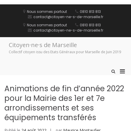
Aller
au
Nous sommes partout
0810 813 813
contenu
contact@citoyen-ne-s-de-marseille.fr
Nous sommes partout
0810 813 813
contact@citoyen-ne-s-de-marseille.fr
Citoyen·ne·s de Marseille
Collectif citoyen issu des Etats Généraux pour Marseille de Juin 2019
Men
Afficher
le
prin
formulaire
pou
Animations de fin d’année 2022
de
mobi
recherche
pour la Mairie des 1er et 7e
arrondissements et ses
équipements transférés
Publié le
24 août 2022
par
Maurice Montaufier