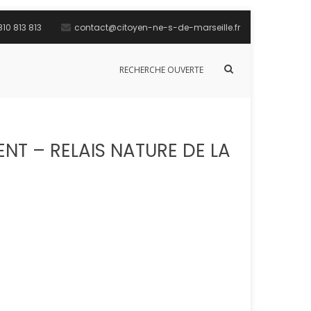
10 813 813
contact@citoyen-ne-s-de-marseille.fr
Afficher
RECHERCHE OUVERTE
le
formulaire
de
recherche
NT – RELAIS NATURE DE LA