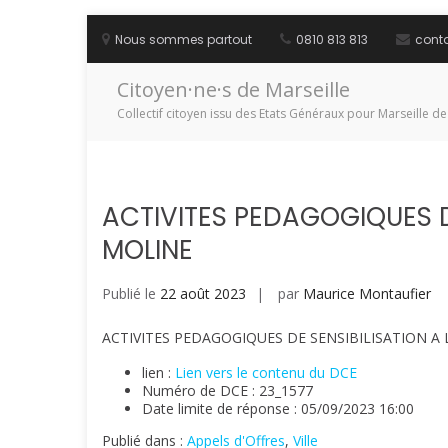
Aller
au
Nous sommes partout
0810 813 813
cont
contenu
Citoyen·ne·s de Marseille
Collectif citoyen issu des Etats Généraux pour Marseille de
ACTIVITES PEDAGOGIQUES D
MOLINE
Publié le
22 août 2023
par
Maurice Montaufier
ACTIVITES PEDAGOGIQUES DE SENSIBILISATION A
lien :
Lien vers le contenu du DCE
Numéro de DCE : 23_1577
Date limite de réponse : 05/09/2023 16:00
Publié dans :
Appels d'Offres
,
Ville