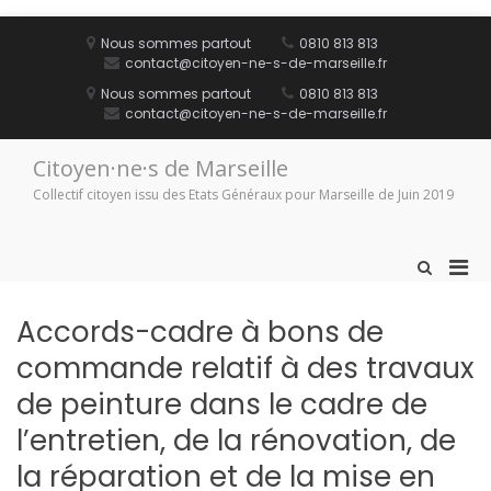
Aller
au
Nous sommes partout
0810 813 813
contenu
contact@citoyen-ne-s-de-marseille.fr
Nous sommes partout
0810 813 813
contact@citoyen-ne-s-de-marseille.fr
Citoyen·ne·s de Marseille
Collectif citoyen issu des Etats Généraux pour Marseille de Juin 2019
Men
Afficher
le
prin
formulaire
pou
Accords-cadre à bons de
de
mobi
recherche
commande relatif à des travaux
de peinture dans le cadre de
l’entretien, de la rénovation, de
la réparation et de la mise en