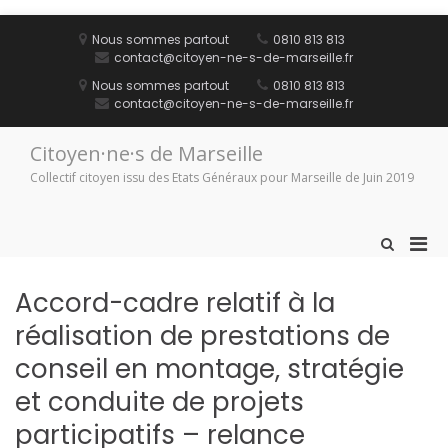
Aller
au
Nous sommes partout
0810 813 813
contenu
contact@citoyen-ne-s-de-marseille.fr
Nous sommes partout
0810 813 813
contact@citoyen-ne-s-de-marseille.fr
Citoyen·ne·s de Marseille
Collectif citoyen issu des Etats Généraux pour Marseille de Juin 2019
Men
Afficher
le
prin
formulaire
pou
Accord-cadre relatif à la
de
mobi
recherche
réalisation de prestations de
conseil en montage, stratégie
et conduite de projets
participatifs – relance