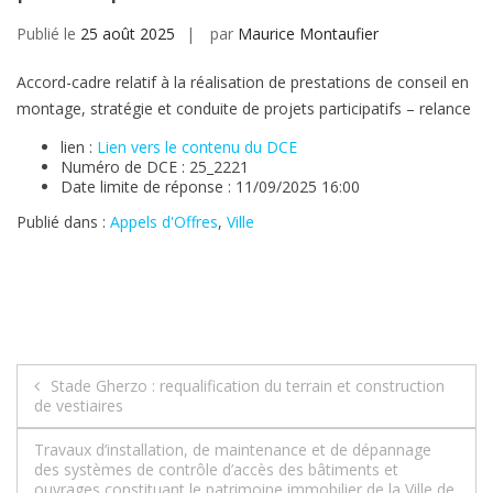
Publié le
25 août 2025
par
Maurice Montaufier
Accord-cadre relatif à la réalisation de prestations de conseil en
montage, stratégie et conduite de projets participatifs – relance
lien :
Lien vers le contenu du DCE
Numéro de DCE : 25_2221
Date limite de réponse : 11/09/2025 16:00
Publié dans :
Appels d'Offres
,
Ville
Navigation
Stade Gherzo : requalification du terrain et construction
de vestiaires
de
Travaux d’installation, de maintenance et de dépannage
l’article
des systèmes de contrôle d’accès des bâtiments et
ouvrages constituant le patrimoine immobilier de la Ville de