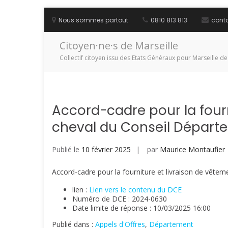
Aller
au
Nous sommes partout
0810 813 813
cont
contenu
Citoyen·ne·s de Marseille
Collectif citoyen issu des Etats Généraux pour Marseille de
Accord-cadre pour la fourn
cheval du Conseil Départ
Publié le
10 février 2025
par
Maurice Montaufier
Accord-cadre pour la fourniture et livraison de vêt
lien :
Lien vers le contenu du DCE
Numéro de DCE : 2024-0630
Date limite de réponse : 10/03/2025 16:00
Publié dans :
Appels d'Offres
,
Département