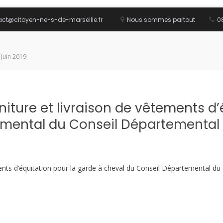
act@citoyen-ne-s-de-marseille.fr
Nous sommes partout
08
 Juin 2019
iture et livraison de vêtements d’
emental du Conseil Départementa
ements d’équitation pour la garde à cheval du Conseil Départemental