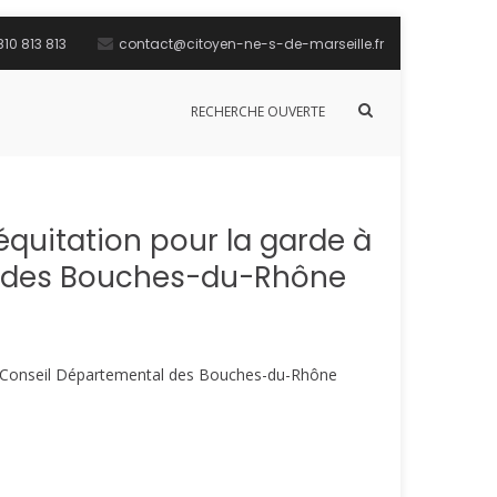
10 813 813
contact@citoyen-ne-s-de-marseille.fr
Afficher
RECHERCHE OUVERTE
le
formulaire
de
recherche
équitation pour la garde à
l des Bouches-du-Rhône
 du Conseil Départemental des Bouches-du-Rhône