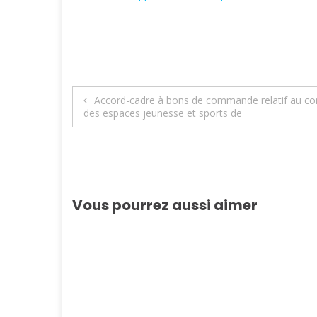
Navigation
Accord-cadre à bons de commande relatif au contr
des espaces jeunesse et sports de
de
l’article
Vous pourrez aussi aimer