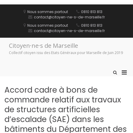
Aller
au
Nous sommes partout
0810 813 813
contenu
contact@citoyen-ne-s-de-marseille.fr
Nous sommes partout
0810 813 813
contact@citoyen-ne-s-de-marseille.fr
Citoyen·ne·s de Marseille
Collectif citoyen issu des Etats Généraux pour Marseille de Juin 2019
Men
Afficher
le
prin
formulaire
pou
Accord cadre à bons de
de
mobi
recherche
commande relatif aux travaux
de structures artificielles
d’escalade (SAE) dans les
bâtiments du Département des