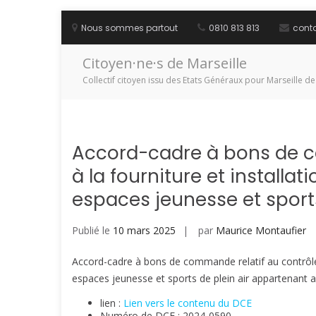
Aller
au
Nous sommes partout
0810 813 813
cont
contenu
Citoyen·ne·s de Marseille
Collectif citoyen issu des Etats Généraux pour Marseille de
Accord-cadre à bons de co
à la fourniture et install
espaces jeunesse et sport
Publié le
10 mars 2025
par
Maurice Montaufier
Accord-cadre à bons de commande relatif au contrôle, 
espaces jeunesse et sports de plein air appartenan
lien :
Lien vers le contenu du DCE
Numéro de DCE : 2024-0590