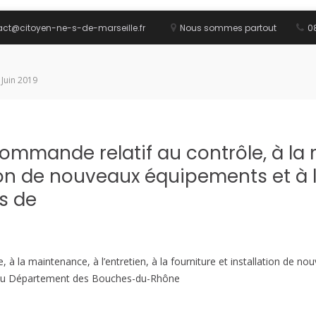
act@citoyen-ne-s-de-marseille.fr
Nous sommes partout
08
 Juin 2019
mmande relatif au contrôle, à la m
ation de nouveaux équipements et à 
s de
à la maintenance, à l’entretien, à la fourniture et installation de n
t au Département des Bouches-du-Rhône