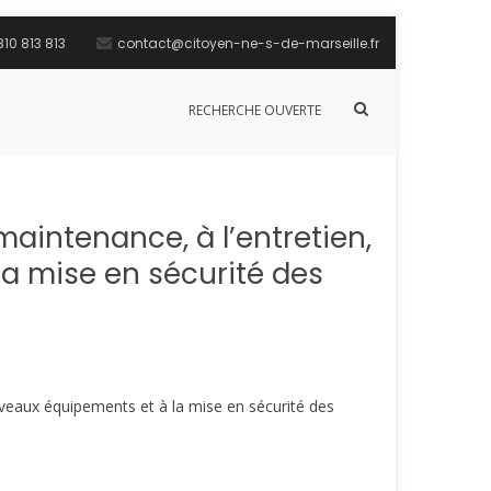
10 813 813
contact@citoyen-ne-s-de-marseille.fr
Afficher
RECHERCHE OUVERTE
le
formulaire
de
recherche
aintenance, à l’entretien,
la mise en sécurité des
ouveaux équipements et à la mise en sécurité des