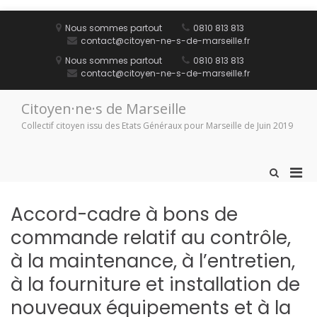
Aller
au
Nous sommes partout
0810 813 813
contenu
contact@citoyen-ne-s-de-marseille.fr
Nous sommes partout
0810 813 813
contact@citoyen-ne-s-de-marseille.fr
Citoyen·ne·s de Marseille
Collectif citoyen issu des Etats Généraux pour Marseille de Juin 2019
Men
Afficher
le
prin
formulaire
pou
Accord-cadre à bons de
de
mobi
recherche
commande relatif au contrôle,
à la maintenance, à l’entretien,
à la fourniture et installation de
nouveaux équipements et à la