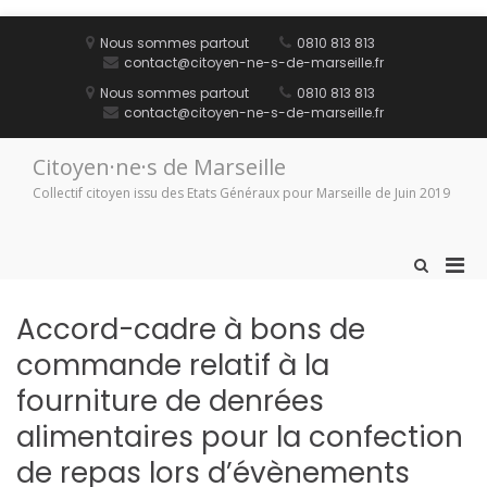
Aller
au
Nous sommes partout
0810 813 813
contenu
contact@citoyen-ne-s-de-marseille.fr
Nous sommes partout
0810 813 813
contact@citoyen-ne-s-de-marseille.fr
Citoyen·ne·s de Marseille
Collectif citoyen issu des Etats Généraux pour Marseille de Juin 2019
Men
Afficher
le
prin
formulaire
pou
Accord-cadre à bons de
de
mobi
recherche
commande relatif à la
fourniture de denrées
alimentaires pour la confection
de repas lors d’évènements