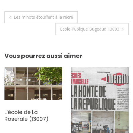
Navigation
Les minots étouffent à la récré
de
Ecole Publique Bugeaud 13003
l’article
Vous pourrez aussi aimer
L’école de La
Roseraie (13007)