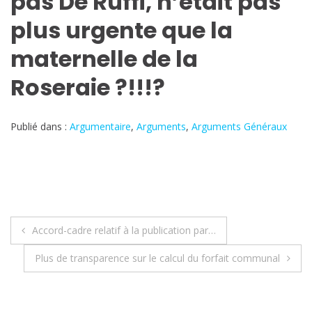
pas De Ruffi, n’était pas
plus urgente que la
maternelle de la
Roseraie ?!!!?
Publié dans :
Argumentaire
,
Arguments
,
Arguments Généraux
Navigation
Accord-cadre relatif à la publication par…
de
Plus de transparence sur le calcul du forfait communal
l’article