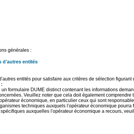
ons générales :
 d’autres entités
utres entités pour satisfaire aux critères de sélection figurant da
:
 un formulaire DUME distinct contenant les informations demand
és concernées. Veuillez noter que cela doit également comprendr
'opérateur économique, en particulier ceux qui sont responsables d
rganismes techniques auxquels l'opérateur économique pourra fa
s spécifiques auxquelles l'opérateur économique a recours, veui