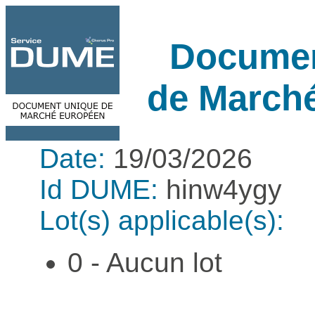
Documen
de March
Date:
19/03/2026
Id DUME:
hinw4ygy
Lot(s) applicable(s):
0 - Aucun lot