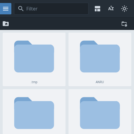
.tmp
ANRU