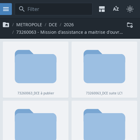
METROPOLE
DCE
2026
73260063 - Mission d'assistance a maitrise d'ouvrage pour des etudes d'etat des lieux, d'opportunite, de capacite, de faisabilite et de preprogramme pour des operations de construction, de demolition et de rehab
73260063_DCE à publier
73260063_DCE suite LC1